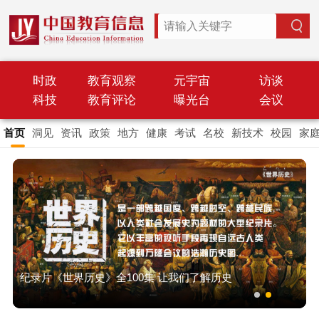
时政
教育观察
元宇宙
访谈
科技
教育评论
曝光台
会议
首页
洞见
资讯
政策
地方
健康
考试
名校
新技术
校园
家
纪录片《世界历史》全100集 让我们了解历史
专题｜学习贯彻习近平新时代中国特色社会主义思想
纪录片《世界历史》全100集 让我们了解历史
专题｜学习贯彻习近平新时代中国特色社会主义思想
主题教育
主题教育