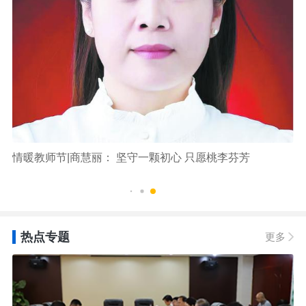
情暖教师节|商慧丽： 坚守一颗初心 只愿桃李芬芳
临
育
热点专题
更多