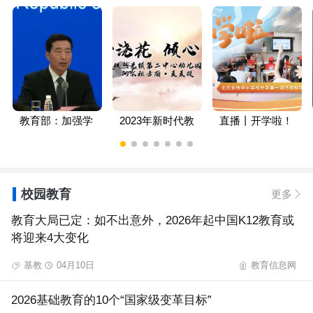
在路上
亚运会开幕式预
师风采| 厦门市同
告片独家放送
安区洗墨池幼儿
园：青春里的诗
教育部：加强学
2023年新时代教
直播丨开学啦！
生心理健康工作
师风采| 阿尔祖古
北京多所中小学
上升为国家战略
丽·麦麦提：精心
校开学第一课共
浇花 倾心育人
探科学梦
校园教育
更多
教育大局已定：如不出意外，2026年起中国K12教育或
将迎来4大变化
基教
04月10日
教育信息网
2026基础教育的10个“国家级变革目标”